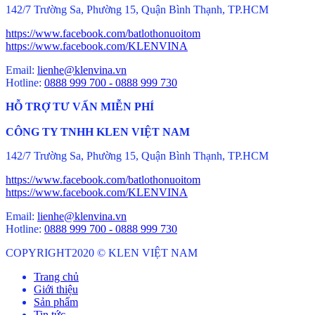
142/7 Trường Sa, Phường 15, Quận Bình Thạnh, TP.HCM
https://www.facebook.com/batlothonuoitom
https://www.facebook.com/KLENVINA
Email:
lienhe@klenvina.vn
Hotline:
0888 999 700 - 0888 999 730
HỖ TRỢ TƯ VẤN MIỄN PHÍ
CÔNG TY TNHH KLEN VIỆT NAM
142/7 Trường Sa, Phường 15, Quận Bình Thạnh, TP.HCM
https://www.facebook.com/batlothonuoitom
https://www.facebook.com/KLENVINA
Email:
lienhe@klenvina.vn
Hotline:
0888 999 700 - 0888 999 730
COPYRIGHT2020 © KLEN VIỆT NAM
Secondary
Trang chủ
Giới thiệu
Menu
Sản phẩm
Tin tức