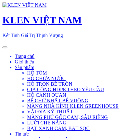
Skip
to
content
KLEN VIỆT NAM
Kết Tinh Giá Trị Thịnh Vượng
Toggle
navigation
Trang chủ
Giới thiệu
Sản phẩm
HỒ TÔM
HỒ CHỨA NƯỚC
HỒ TRÒN BỂ TRÒN
GIA CÔNG HDPE THEO YÊU CẦU
HỒ CẢNH QUAN
BỂ CHỮ NHẬT BỂ VUÔNG
MÀNG NHÀ KÍNH KLEN GREENHOUSE
VẢI ĐỊA KỸ THUẬT
MÀNG PHỦ GỐC CAM, SẦU RIÊNG
LƯỚI CHE NẮNG
BẠT XANH CAM, BẠT SỌC
Tin tức