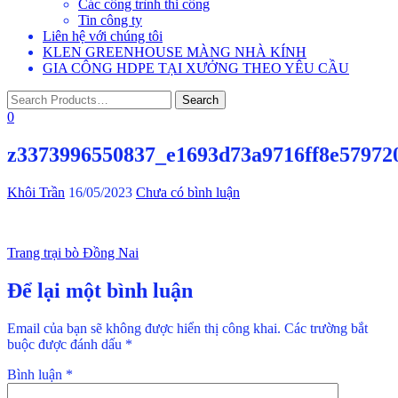
Các công trình thi công
Tin công ty
Liên hệ với chúng tôi
KLEN GREENHOUSE MÀNG NHÀ KÍNH
GIA CÔNG HDPE TẠI XƯỞNG THEO YÊU CẦU
0
z3373996550837_e1693d73a9716ff8e57972
Khôi Trần
16/05/2023
Chưa có bình luận
Điều
Trang trại bò Đồng Nai
hướng
Để lại một bình luận
bài
viết
Email của bạn sẽ không được hiển thị công khai.
Các trường bắt
buộc được đánh dấu
*
Bình luận
*