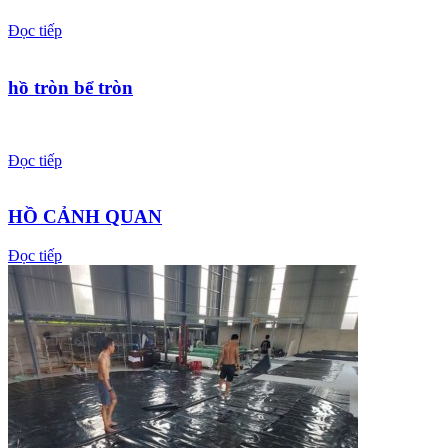
Đọc tiếp
hồ tròn bể tròn
Đọc tiếp
HỒ CẢNH QUAN
Đọc tiếp