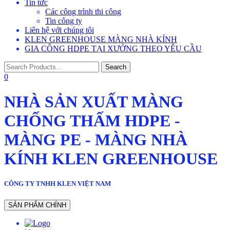
Tin tức
Các công trình thi công
Tin công ty
Liên hệ với chúng tôi
KLEN GREENHOUSE MÀNG NHÀ KÍNH
GIA CÔNG HDPE TẠI XƯỞNG THEO YÊU CẦU
0
NHÀ SẢN XUẤT MÀNG
CHỐNG THẤM HDPE -
MÀNG PE - MÀNG NHÀ
KÍNH KLEN GREENHOUSE
CÔNG TY TNHH KLEN VIỆT NAM
Header
SẢN PHẨM CHÍNH
button
label:SẢN
PHẨM