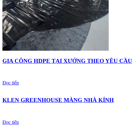
GIA CÔNG HDPE TẠI XƯỞNG THEO YÊU CẦU
Đọc tiếp
KLEN GREENHOUSE MÀNG NHÀ KÍNH
Đọc tiếp