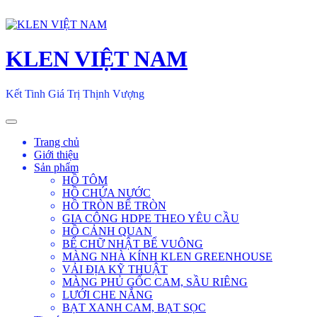
Skip
to
content
KLEN VIỆT NAM
Kết Tinh Giá Trị Thịnh Vượng
Toggle
navigation
Trang chủ
Giới thiệu
Sản phẩm
HỒ TÔM
HỒ CHỨA NƯỚC
HỒ TRÒN BỂ TRÒN
GIA CÔNG HDPE THEO YÊU CẦU
HỒ CẢNH QUAN
BỂ CHỮ NHẬT BỂ VUÔNG
MÀNG NHÀ KÍNH KLEN GREENHOUSE
VẢI ĐỊA KỸ THUẬT
MÀNG PHỦ GỐC CAM, SẦU RIÊNG
LƯỚI CHE NẮNG
BẠT XANH CAM, BẠT SỌC