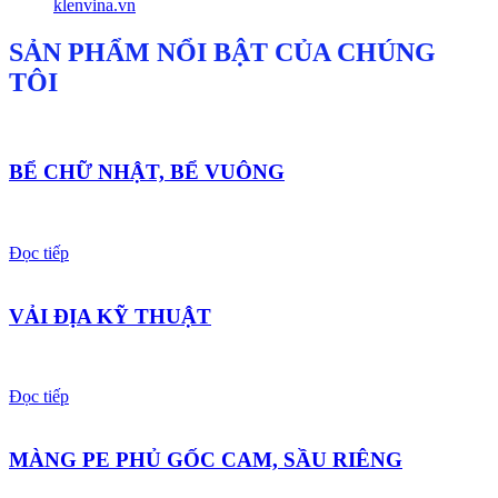
klenvina.vn
CHÍNH
SẢN PHẨM NỔI BẬT CỦA CHÚNG
TÔI
BỂ CHỮ NHẬT, BỂ VUÔNG
Đọc tiếp
VẢI ĐỊA KỸ THUẬT
Đọc tiếp
MÀNG PE PHỦ GỐC CAM, SẦU RIÊNG