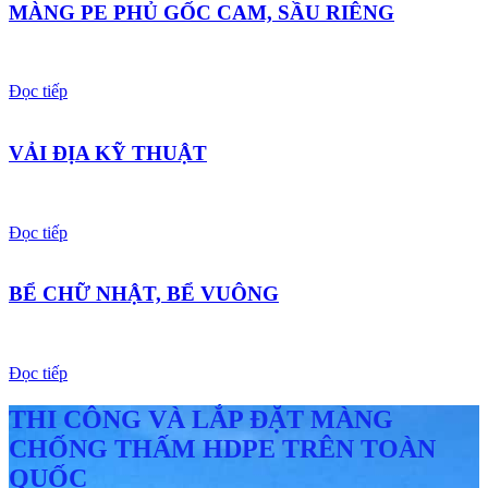
MÀNG PE PHỦ GỐC CAM, SẦU RIÊNG
Đọc tiếp
VẢI ĐỊA KỸ THUẬT
Đọc tiếp
BỂ CHỮ NHẬT, BỂ VUÔNG
Đọc tiếp
THI CÔNG VÀ LẮP ĐẶT MÀNG
CHỐNG THẤM HDPE TRÊN TOÀN
QUỐC