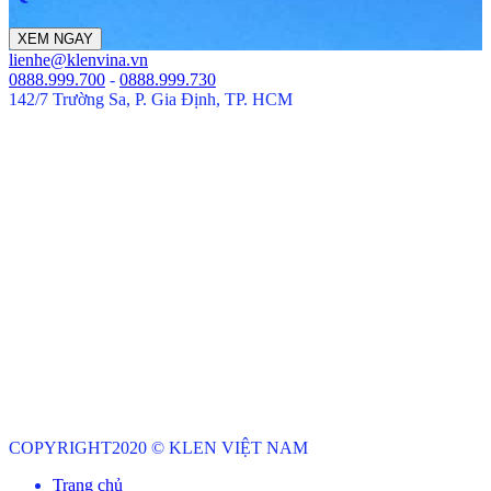
Ribbon
XEM NGAY
button
lienhe@klenvina.vn
label:XEM
0888.999.700
-
0888.999.730
NGAY
142/7 Trường Sa, P. Gia Định, TP. HCM
COPYRIGHT2020 © KLEN VIỆT NAM
Trang chủ